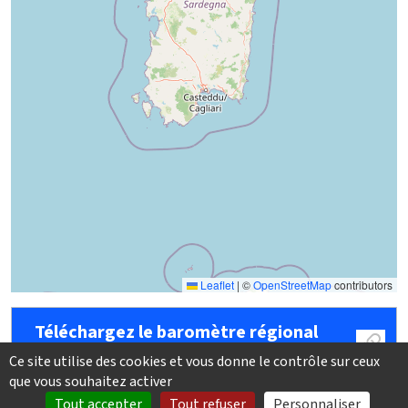
Leaflet
|
©
OpenStreetMap
contributors
Téléchargez le baromètre régional
2026 (données 2025)
Ce site utilise des cookies et vous donne le contrôle sur ceux
que vous souhaitez activer
Tout accepter
Tout refuser
Personnaliser