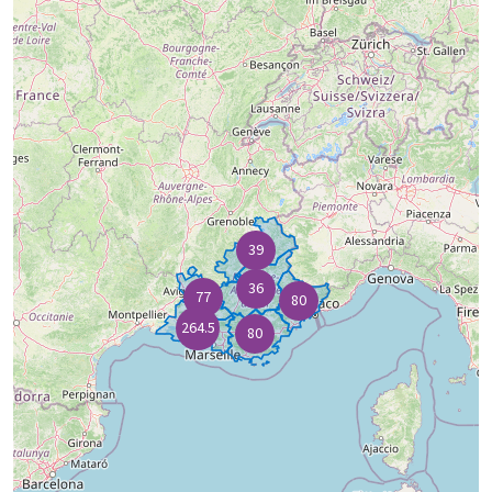
39
36
77
80
264.5
80