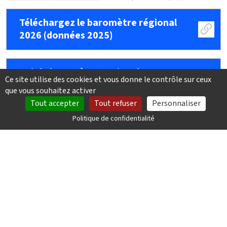
Téléchargez le baromètre régional
2026 (données 2025)
Voir le baromètre national 2026
Ce site utilise des cookies et vous donne le contrôle sur ceux
(données 2025)
que vous souhaitez activer
Tout accepter
Tout refuser
Personnaliser
Politique de confidentialité
DÉLÉGUÉE RÉGIONALE
Séverine MONTEL
Groupement, d'Acteurs pour le Logement,
l'Insertion, la Citoyenneté et l'Emploi (GALICE)
SUPPLÉANT
Faouzi LACHELAK
Association Pasteur Avenir Jeunesse (PAJE)