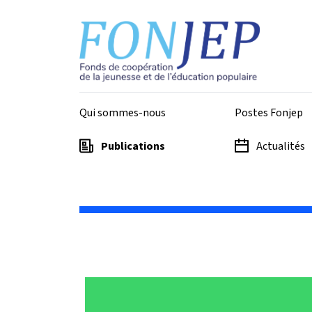
Aller au contenu principal
Panneau de gestion des cookies
Top - Fonjep
Qui sommes-nous
Postes Fonjep
Publications
Actualités