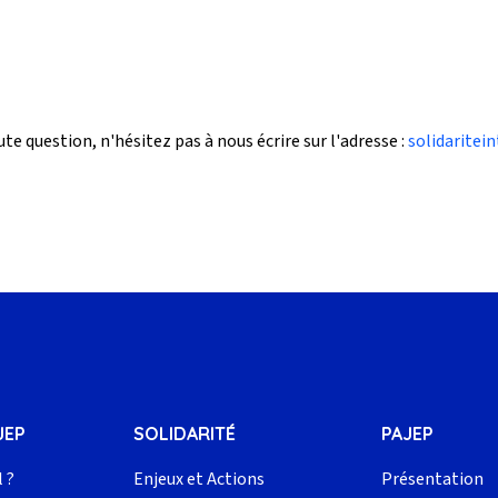
te question, n'hésitez pas à nous écrire sur l'adresse :
solidaritei
JEP
SOLIDARITÉ
PAJEP
l ?
Enjeux et Actions
Présentation