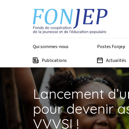
Aller au contenu principal
Panneau de gestion des cookies
Top - Fonjep
Qui sommes-nous
Postes Fonjep
Publications
Actualités
Lancement d’un
pour devenir as
VVVSI !