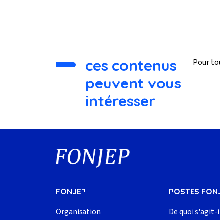
ces contenus
Pour tou
peuvent vous
intéresser
FONJEP
POSTES FON
Organisation
De quoi s'agit-i