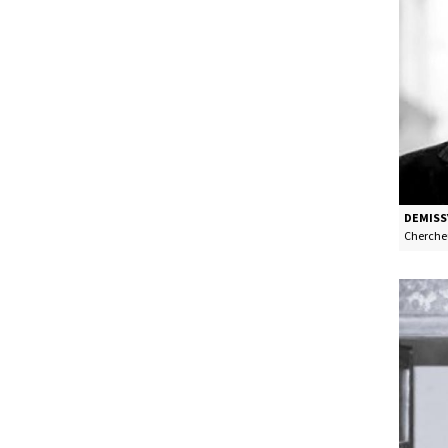
DEMISS
Titre de 
Cherche
Photo de 