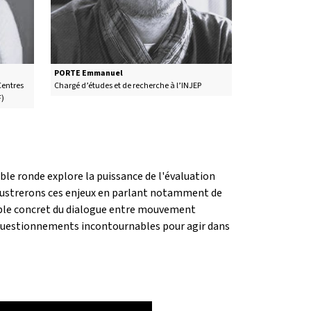
PORTE Emmanuel
Titre de l'intervenant
Centres
Chargé d’études et de recherche à l’INJEP
F)
ble ronde explore la puissance de l'évaluation
 illustrerons ces enjeux en parlant notamment de
mple concret du dialogue entre mouvement
s questionnements incontournables pour agir dans