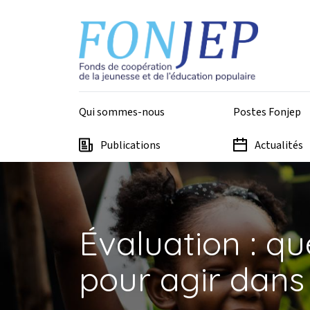
Aller au contenu principal
Panneau de gestion des cookies
Top - Fonjep
Qui sommes-nous
Postes Fonjep
Publications
Actualités
Évaluation : q
pour agir dans