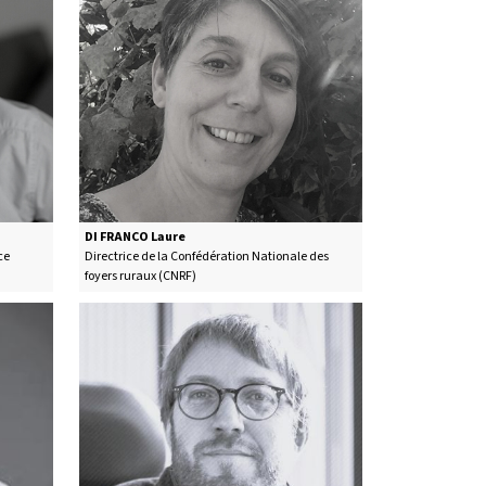
DI FRANCO Laure
Titre de l'intervenant
ce
Directrice de la Confédération Nationale des
foyers ruraux (CNRF)
Photo de l'intervenant