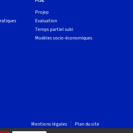
MSE
Projep
ratiques
Evaluation
Temps partiel subi
Modèles socio-économiques
FOOTER - LIENS LÉGAUX
Mentions légales
Plan du site