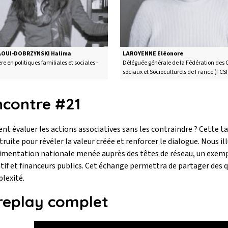
AOUI-DOBRZYNSKI Halima
LAROYENNE Eléonore
l'intervenant
Titre de l'intervenant
re en politiques familiales et sociales -
Déléguée générale de la Fédération des 
sociaux et Socioculturels de France (FCS
de la page
contre #21
 évaluer les actions associatives sans les contraindre ? Cette ta
ruite pour révéler la valeur créée et renforcer le dialogue. Nous
rimentation nationale menée auprès des têtes de réseau, un exe
atif et financeurs publics. Cet échange permettra de partager de
lexité.
déon
replay complet